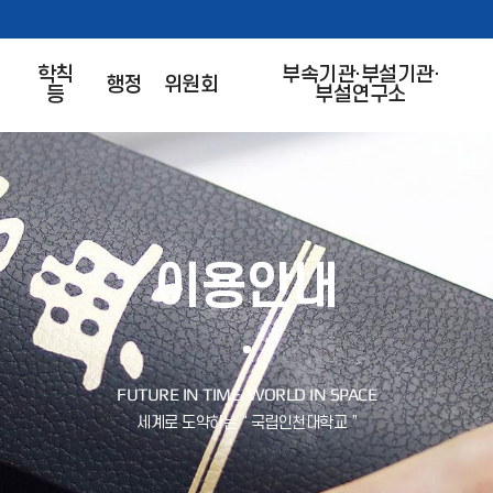
학칙
부속기관·부설기관·
행정
위원회
등
부설연구소
이용안내