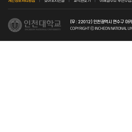
개인정보처리방침
찾아오시는길
교직원찾기
이메일주소 무단수집
교수채용
불친절신고
(우 : 22012) 인천광역시 연수구 
발전기금
자주 묻는 질문
COPYRIGHT ⓒ INCHEON NATIONAL UN
시설예약
칭찬마당
인터넷증명
학생서비스 
입학안내
직원채용
취업정보(학생)
캠퍼스투어
캠퍼스맵