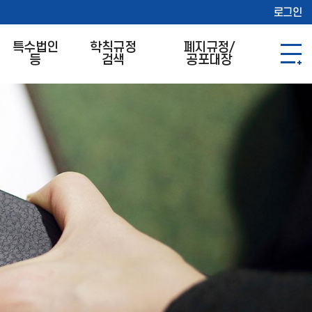
로그인
특수법인
학칙규정
폐지규정/
등
검색
공포대장