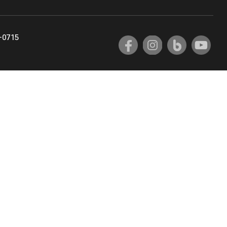
교육혁신원
-0715
국제교류팀
국제교육지원팀
공자아카데미
기초교육원
공학교육혁신센터
대학생활상담센터
사회봉사센터
산학협력단