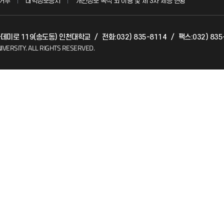
거부
대학정보공시
개인정보 목적 외 이용 및 제 3자 제공 현황
매개곤충자원융복합연구센터
아카데미로 119(송도동) 인천대학교
/
전화:032) 835-8114
/
팩스:032) 835
(FAQ)
소비자생활협동조합
IVERSITY.
ALL RIGHTS RESERVED.
인천과학문화거점센터
지킴이
총동문회