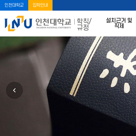
인천대학교
입학안내
설치근거 및
학칙/
직제
규정