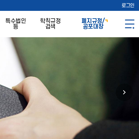
로그인
특수법인
학칙규정
폐지규정/
등
검색
공포대장