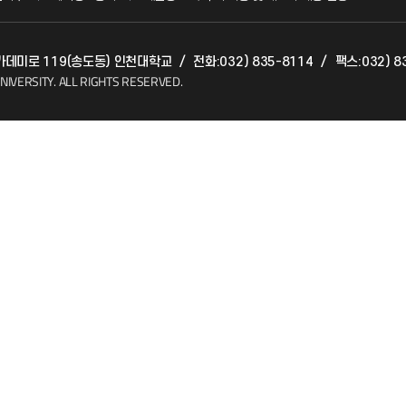
매개곤충자원융복합연구센터
아카데미로 119(송도동) 인천대학교
/
전화:032) 835-8114
/
팩스:032) 8
(FAQ)
소비자생활협동조합
NIVERSITY.
ALL RIGHTS RESERVED.
인천과학문화거점센터
지킴이
총동문회