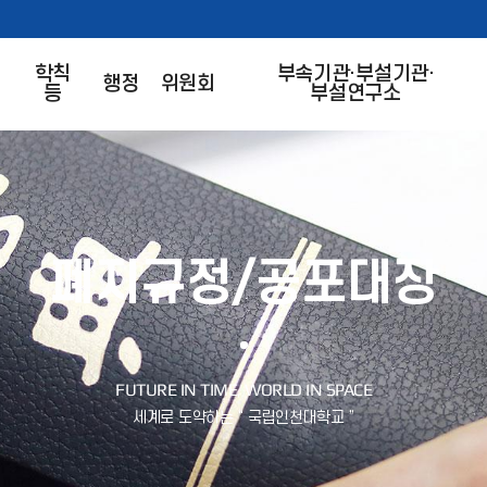
학칙
부속기관·부설기관·
행정
위원회
등
부설연구소
폐지규정/공포대장