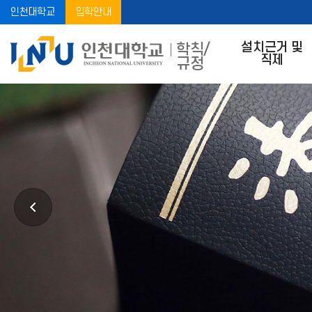
인천대학교
입학안내
설치근거 및
학칙/
직제
규정