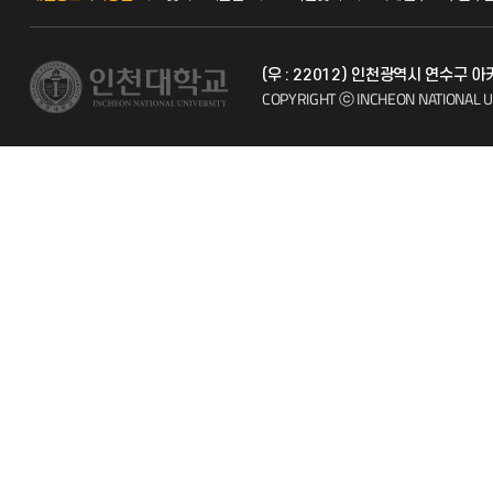
교수채용
불친절신고
(우 : 22012) 인천광역시 연수구 
발전기금
자주 묻는 질문
COPYRIGHT ⓒ INCHEON NATIONAL U
시설예약
칭찬마당
인터넷증명
학생서비스 
입학안내
직원채용
취업정보(학생)
캠퍼스투어
캠퍼스맵