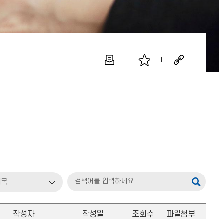
제목
작성자
작성일
조회수
파일첨부