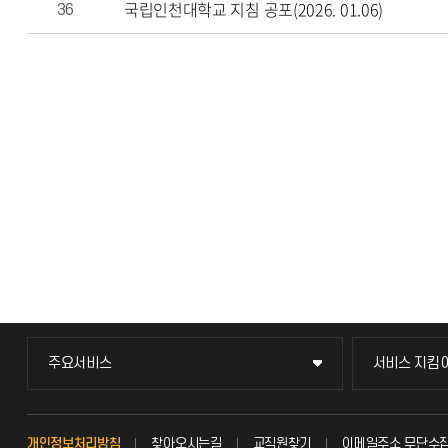
국립인천대학교 지침 공포(2026. 01.06)
36
주요서비스
서비스 지킴
주요서비스
서비스 지킴
교무회의방송
묻고 답하기
개인정보처리방침
찾아오시는길
교직원찾기
이메일주소 무단수