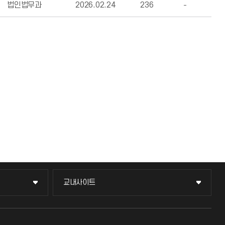
법인법무과
2026.02.24
236
교내사이트
교내사이트
교수회