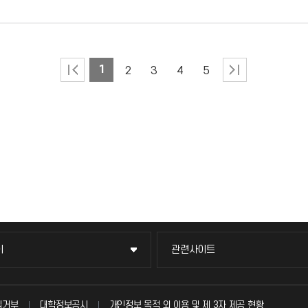
1
2
3
4
5
이
관련사이트
이
관련사이트
국방헬프콜
집거부
대학정보공시
개인정보 목적 외 이용 및 제 3자 제공 현황