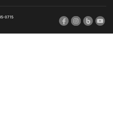
교육혁신원
35-0715
국제교류팀
국제교육지원팀
공자아카데미
기초교육원
공학교육혁신센터
대학생활상담센터
사회봉사센터
산학협력단