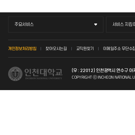
주요서비스
서비스 지킴
주요서비스
서비스 지킴
교무회의방송
묻고 답하기
개인정보처리방침
찾아오시는길
교직원찾기
이메일주소 무단수
교수채용
불친절신고
(우 : 22012) 인천광역시 연수구 
발전기금
자주 묻는 질문
COPYRIGHT ⓒ INCHEON NATIONAL U
시설예약
칭찬마당
인터넷증명
학생서비스 
입학안내
직원채용