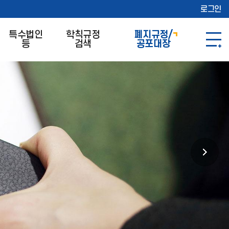
로그인
특수법인
학칙규정
폐지규정/
등
검색
공포대장