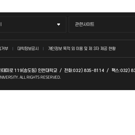
이
관련사이트
이
관련사이트
국방헬프콜
집거부
대학정보공시
개인정보 목적 외 이용 및 제 3자 제공 현황
매개곤충자원융복합연구센터
아카데미로 119(송도동) 인천대학교
/
전화:032) 835-8114
/
팩스:032) 8
(FAQ)
소비자생활협동조합
NIVERSITY.
ALL RIGHTS RESERVED.
인천과학문화거점센터
지킴이
총동문회