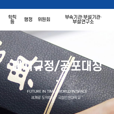
학칙
부속기관·부설기관·
행정
위원회
등
부설연구소
폐지규정/공포대장