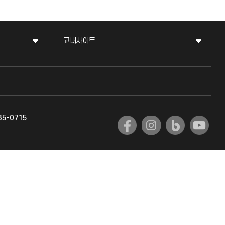
교내사이트
교내사이트
교수회
교육혁신원
35-0715
국제교류팀
국제교육지원팀
공자아카데미
기초교육원
공학교육혁신센터