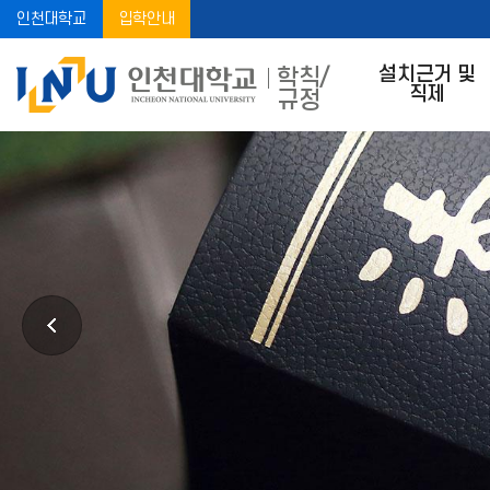
인천대학교
입학안내
설치근거 및
학칙/
직제
규정